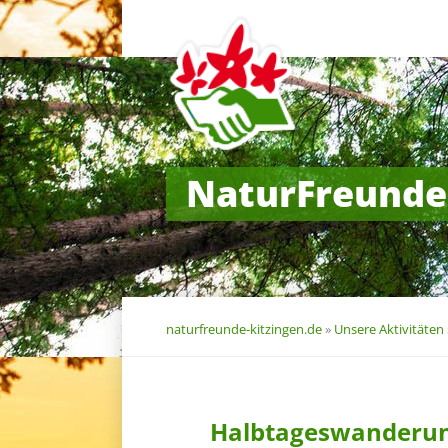
Navigation
überspringen
NaturFreunde
naturfreunde-kitzingen.de
»
Unsere Aktivitäten
Halbtageswanderu