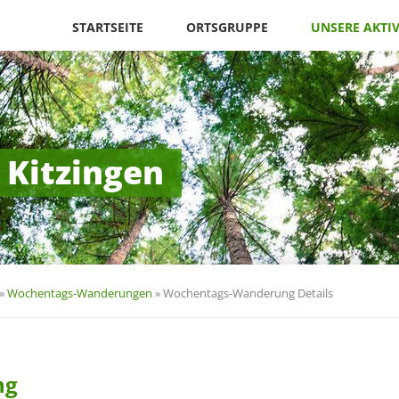
Navigation
überspringen
STARTSEITE
ORTSGRUPPE
UNSERE AKTI
 Kitzingen
»
Wochentags-Wanderungen
»
Wochentags-Wanderung Details
ng