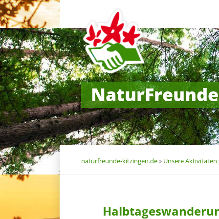
Navigation
überspringen
NaturFreunde
naturfreunde-kitzingen.de
»
Unsere Aktivitäten
Halbtageswanderu