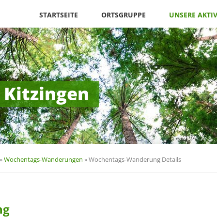
Navigation
überspringen
STARTSEITE
ORTSGRUPPE
UNSERE AKTI
 Kitzingen
»
Wochentags-Wanderungen
»
Wochentags-Wanderung Details
ng