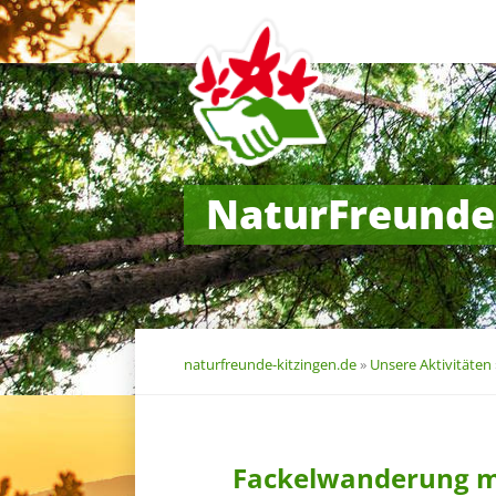
Navigation
überspringen
NaturFreunde
naturfreunde-kitzingen.de
»
Unsere Aktivitäten
Fackelwanderung m