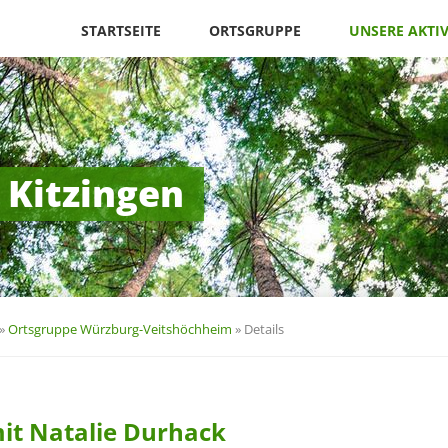
Navigation
überspringen
STARTSEITE
ORTSGRUPPE
UNSERE AKTI
 Kitzingen
»
Ortsgruppe Würzburg-Veitshöchheim
»
Details
it Natalie Durhack