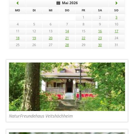
Mai 2026
NTAG
ENSTAG
TTWOCH
NNERSTAG
EITAG
MSTAG
NNTAG
MO
DI
MI
DO
FR
SA
SO
1
2
3
4
5
6
7
8
9
10
11
12
13
14
15
16
17
18
19
20
21
22
23
24
25
26
27
28
29
30
31
NaturFreundehaus Veitshöchheim