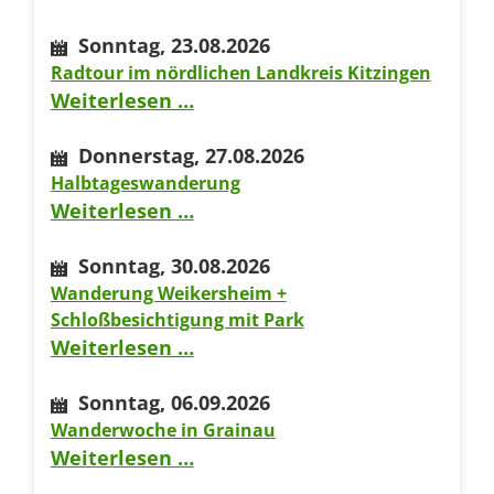
Sonntag,
23.08.2026
Radtour im nördlichen Landkreis Kitzingen
Radtour
Weiterlesen …
im
Donnerstag,
27.08.2026
nördlichen
Halbtageswanderung
Landkreis
Halbtageswanderung
Weiterlesen …
Kitzingen
Sonntag,
30.08.2026
Wanderung Weikersheim +
Schloßbesichtigung mit Park
Wanderung
Weiterlesen …
Weikersheim
Sonntag,
06.09.2026
+
Wanderwoche in Grainau
Schloßbesichtigung
Wanderwoche
Weiterlesen …
mit
in
Park