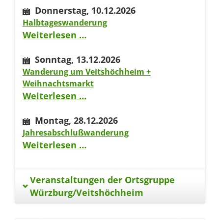
Donnerstag,
10.12.2026
Halbtageswanderung
Halbtageswanderung
Weiterlesen …
Sonntag,
13.12.2026
Wanderung um Veitshöchheim +
Weihnachtsmarkt
Wanderung
Weiterlesen …
um
Montag,
28.12.2026
Veitshöchheim
Jahresabschlußwanderung
+
Jahresabschlußwanderung
Weiterlesen …
Weihnachtsmarkt
Veranstaltungen der Ortsgruppe
Würzburg/Veitshöchheim