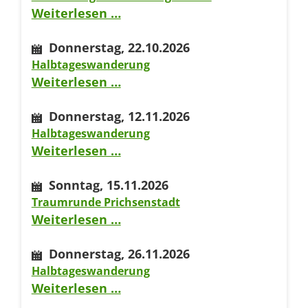
Wanderung
Weiterlesen …
rund
Donnerstag,
22.10.2026
um
Halbtageswanderung
Ziegenbach
Halbtageswanderung
Weiterlesen …
Donnerstag,
12.11.2026
Halbtageswanderung
Halbtageswanderung
Weiterlesen …
Sonntag,
15.11.2026
Traumrunde Prichsenstadt
Traumrunde
Weiterlesen …
Prichsenstadt
Donnerstag,
26.11.2026
Halbtageswanderung
Halbtageswanderung
Weiterlesen …